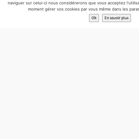
naviguer sur celui-ci nous considérerons que vous acceptez l'utili
moment gérer vos cookies par vous même dans les param
Afin d’économiser votre énergie, nous vous
Ok
En savoir plus
proposons toutes les différentes sources
telles que la géothermie, l’aérothermie et le
photovoltaïque.
Nous intégrons de nouveaux matériaux et
nouvelles technologie pour respecter
l’environnement à l’intérieur et à l’extérieur
de nos chantiers.
Notre partenariat avec les artisans et les
fournisseurs locaux nous permettent de
réduire les trajets de transport.
NOUS CONTACTER